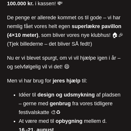
100.000 kr.
i kassen! 💸
De penge er allerede kommet os til gode – vi har
nemlig fået vores helt egen
superlækre pavillon
(4×10 meter)
, som bliver vores nye klubhus! 🏠🎉
(Tjek billederne – det bliver SÅ fedt!)
Nu er vi blevet spurgt, om vi vil hjælpe igen i år –
og selvfølgelig vil vi det! 😄
Men vi har brug for
jeres hjælp
til:
Idéer til
design og udsmykning
af pladsen
– gerne med
genbrug
fra vores tidligere
festivalskatte 🎨♻️
At være med til
opbygning
mellem d.
16.-21. august