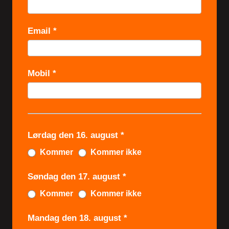
i
l
Email
*
m
e
l
Mobil
*
d
i
n
g
Lørdag den 16. august
*
t
Kommer
Kommer ikke
i
l
Søndag den 17. august
*
N
Kommer
Kommer ikke
o
Mandag den 18. august
*
N