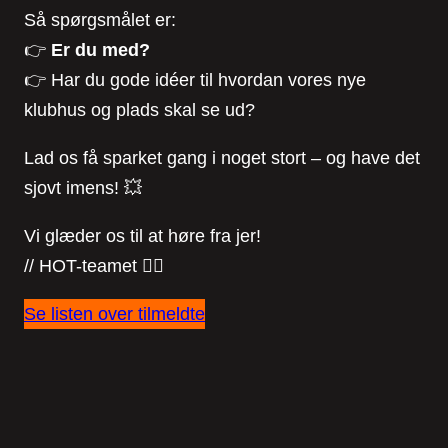
Så spørgsmålet er:
👉
Er du med?
👉 Har du gode idéer til hvordan vores nye
klubhus og plads skal se ud?
Lad os få sparket gang i noget stort – og have det
sjovt imens! 💥
Vi glæder os til at høre fra jer!
// HOT-teamet ❤️‍🔥
Se listen over tilmeldte