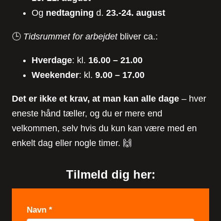
Og
nedtagning
d.
23.-24. august
🕒
Tidsrummet for arbejdet
bliver ca.:
Hverdage
: kl.
16.00 – 21.00
Weekender
: kl.
9.00 – 17.00
Det er ikke et krav, at man kan alle dage
– hver
eneste hånd tæller, og du er mere end
velkommen, selv hvis du kun kan være med en
enkelt dag eller nogle timer. 🙌
Tilmeld dig her:
T
Navn
*