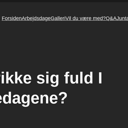
Forsiden
Arbejdsdage
Galleri
Vil du være med?
Q&A
Junt
kke sig fuld I
edagene?